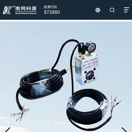
股票代码
873880